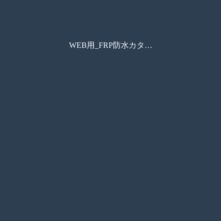
WEB用_FRP防水カタログ_250717