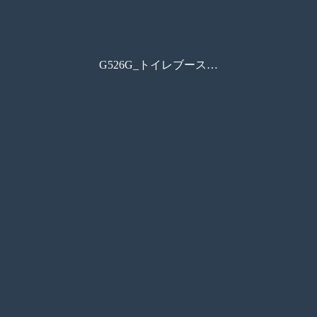
G526G_トイレブースカタログ_WEB